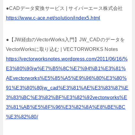
●CADデータ変換サービス | サイバーエース株式会社
https://www.c-ace.net/solution/index5.html
●【JW経由のVectorWorks入門】JW_CADのデータを
VectorWorksに取り込む | VECTORWORKS Notes
https://vectorworksnotes.wordpress.com/2011/06/16/%
E3%80%90jw%E7%B5%8C%E7%94%B1%E3%81%
AEvectorworks%E5%85%A5%E9%96%80%E3%80%
91%E3%80%80jw_cad%E3%81%AE%E3%83%87%E
3%83%BC%E3%82%BF%E3%82%92vectorworks%E
3%81%AB%E5%8F%96%E3%82%8A%E8%BE%BC
%E3%82%80/