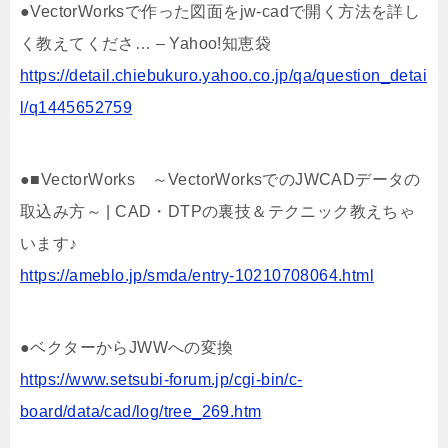
●VectorWorksで作った図面をjw-cadで開く方法を詳し
く教えてくださ… – Yahoo!知恵袋
https://detail.chiebukuro.yahoo.co.jp/qa/question_detai
l/q1445652759
●■VectorWorks ～VectorWorksでのJWCADデータの
取込み方～ | CAD・DTPの裏技＆テクニック教えちゃ
います♪
https://ameblo.jp/smda/entry-10210708064.html
●ベクターからJWWへの変換
https://www.setsubi-forum.jp/cgi-bin/c-
board/data/cad/log/tree_269.htm