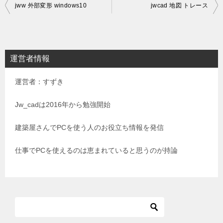
投
jww 外部変形 windows10
jwcad 地図 トレース
稿
ナ
ビ
運営者情報
ゲ
運営者：すずき
ー
シ
Jw_cadは2016年から勉強開始
ョ
建築屋さんでPCを使う人のお役立ち情報を発信
ン
仕事でPCを使えるのは恵まれていると思うのが持論