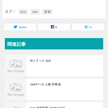
タグ
jww
vwx
変換
Tweet
0
0
関連記事
8tトラック cad
cadデータ 人物 作業員