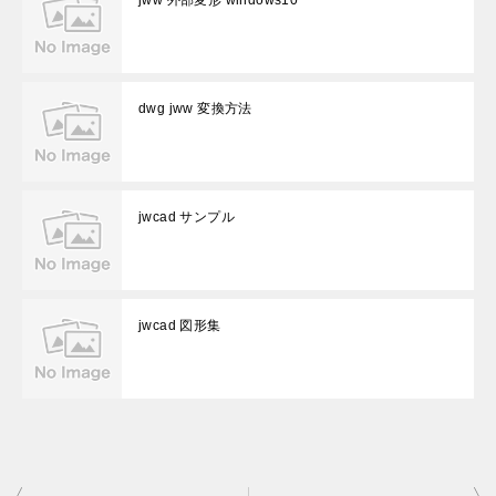
jww 外部変形 windows10
dwg jww 変換方法
jwcad サンプル
jwcad 図形集