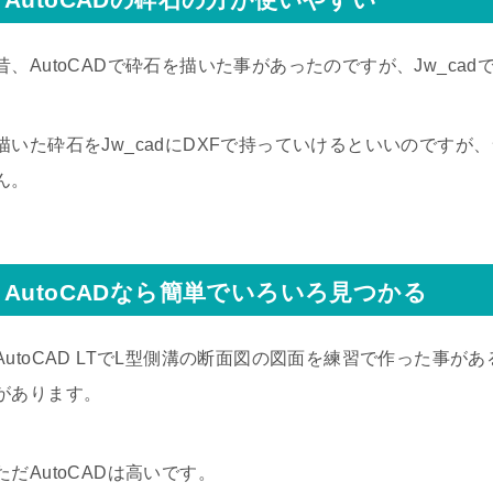
昔、AutoCADで砕石を描いた事があったのですが、Jw_c
描いた砕石をJw_cadにDXFで持っていけるといいのです
ん。
AutoCADなら簡単でいろいろ見つかる
AutoCAD LTでL型側溝の断面図の図面を練習で作った事
があります。
ただAutoCADは高いです。