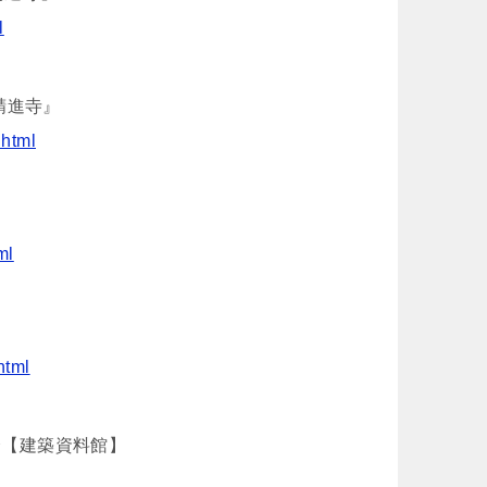
l
『精進寺』
.html
ml
html
介【建築資料館】