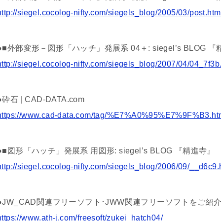
http://siegel.cocolog-nifty.com/siegels_blog/2005/03/post.htm
●■外部変形－図形「ハッチ」発展系 04＋: siegel’s BLOG 
http://siegel.cocolog-nifty.com/siegels_blog/2007/04/04_7f3b
●砕石 | CAD-DATA.com
https://www.cad-data.com/tag/%E7%A0%95%E7%9F%B3.ht
●■図形「ハッチ」発展系 用図形: siegel’s BLOG 『精進寺』
http://siegel.cocolog-nifty.com/siegels_blog/2006/09/__d6c9.
●JW_CAD関連フリーソフト･JWW関連フリーソフトをご紹
https://www.ath-j.com/freesoft/zukei_hatch04/