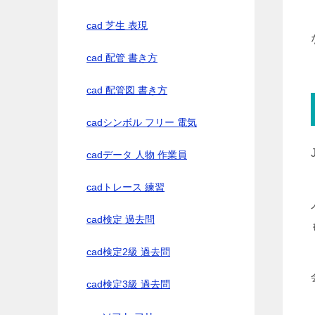
cad 芝生 表現
cad 配管 書き方
cad 配管図 書き方
cadシンボル フリー 電気
cadデータ 人物 作業員
cadトレース 練習
cad検定 過去問
cad検定2級 過去問
cad検定3級 過去問