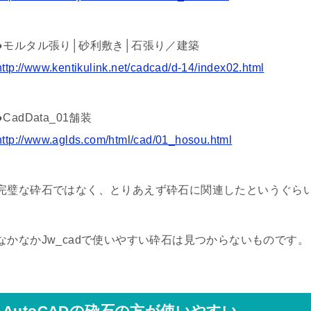
●モルタル張り│砂利敷き│石張り／建築
http://www.kentikulink.net/cadcad/d-14/index02.html
●CadData_01舗装
http://www.aglds.com/html/cad/01_hosou.html
完璧な砕石ではなく、とりあえず砕石に関連したというぐら
なかなかJw_cadで使いやすい砕石は見つからないものです。
AutoCADの砕石の方が使いやすい