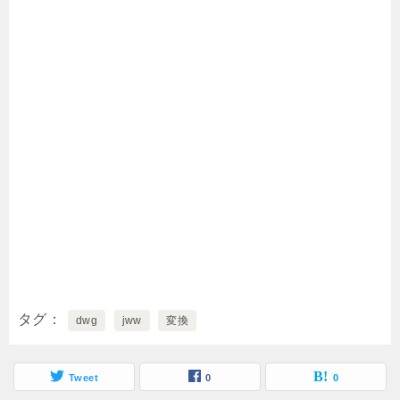
タグ
dwg
jww
変換
Tweet
0
0