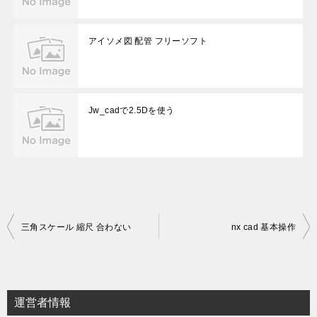
アイソメ図 配管 フリーソフト
Jw_cadで2.5Dを使う
投
三角スケール 縮尺 合わない
nx cad 基本操作
稿
ナ
ビ
運営者情報
ゲ