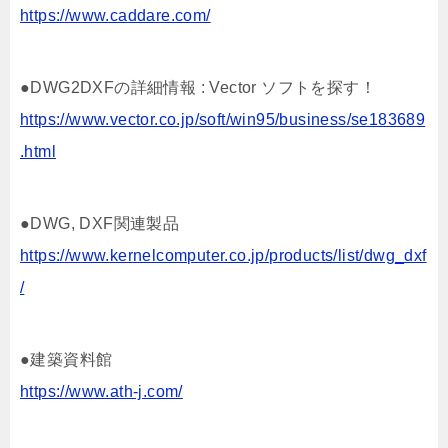
https://www.caddare.com/
●DWG2DXFの詳細情報 : Vector ソフトを探す！
https://www.vector.co.jp/soft/win95/business/se183689
.html
●DWG, DXF関連製品
https://www.kernelcomputer.co.jp/products/list/dwg_dxf
/
●建築資料館
https://www.ath-j.com/