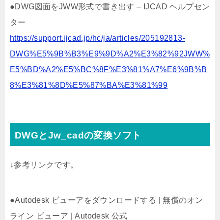
●DWG図面をJWW形式で書き出す – IJCAD ヘルプセン
ター
https://support.ijcad.jp/hc/ja/articles/205192813-
DWG%E5%9B%B3%E9%9D%A2%E3%82%92JWW%
E5%BD%A2%E5%BC%8F%E3%81%A7%E6%9B%B
8%E3%81%8D%E5%87%BA%E3%81%99
DWGとJw_cadの変換ソフト
↓参考リンクです。
●Autodesk ビューアをダウンロードする | 無償のオン
ライン ビューア | Autodesk 公式