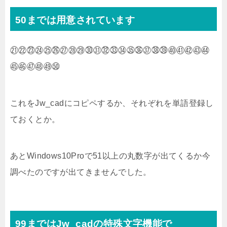
50までは用意されています
㉑㉒㉓㉔㉕㉖㉗㉘㉙㉚㉛㉜㉝㉞㉟㊱㊲㊳㊴㊵㊶㊷㊸㊹
㊺㊻㊼㊽㊾㊿
これをJw_cadにコピペするか、それぞれを単語登録し
ておくとか。
あとWindows10Proで51以上の丸数字が出てくるか今
調べたのですが出てきませんでした。
99まではJw_cadの特殊文字機能で