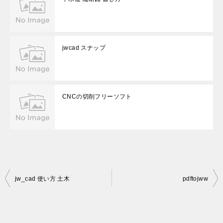
jwcad スナップ
CNCの切削フリーソフト
投
jw_cad 使い方 土木
pdftojww
稿
ナ