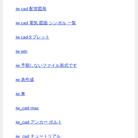
jw cad 配管図形
jw cad 電気 図面 シンボル 一覧
jw cadタブレット
jw win
jw 予期しないファイル形式です
jw 表作成
jw 車
jw_cad mac
jw_cad アンカー ボルト
jw_cad チュートリアル