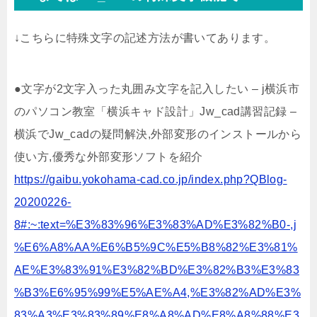
↓こちらに特殊文字の記述方法が書いてあります。
●文字が2文字入った丸囲み文字を記入したい – j横浜市
のパソコン教室「横浜キャド設計」Jw_cad講習記録 –
横浜でJw_cadの疑問解決,外部変形のインストールから
使い方,優秀な外部変形ソフトを紹介
https://gaibu.yokohama-cad.co.jp/index.php?QBlog-
20200226-
8#:~:text=%E3%83%96%E3%83%AD%E3%82%B0-,j
%E6%A8%AA%E6%B5%9C%E5%B8%82%E3%81%
AE%E3%83%91%E3%82%BD%E3%82%B3%E3%83
%B3%E6%95%99%E5%AE%A4,%E3%82%AD%E3%
83%A3%E3%83%89%E8%A8%AD%E8%A8%88%E3