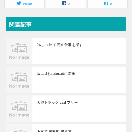
Tweet
0
0
関連記事
Jw_cadの在宅の仕事を探す
jwcadをautocadに変換
大型トラック cad フリー
下水道 縦断図 書き方