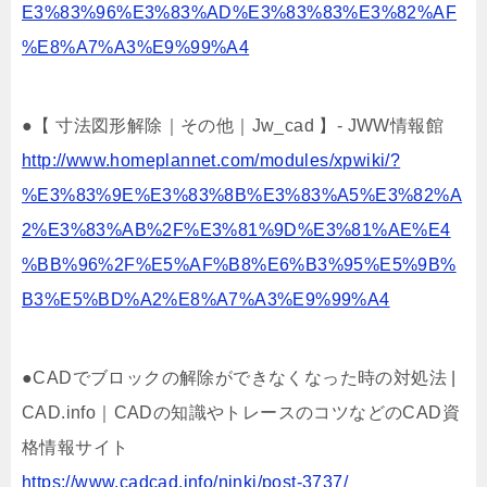
E3%83%96%E3%83%AD%E3%83%83%E3%82%AF
%E8%A7%A3%E9%99%A4
●【 寸法図形解除｜その他｜Jw_cad 】- JWW情報館
http://www.homeplannet.com/modules/xpwiki/?
%E3%83%9E%E3%83%8B%E3%83%A5%E3%82%A
2%E3%83%AB%2F%E3%81%9D%E3%81%AE%E4
%BB%96%2F%E5%AF%B8%E6%B3%95%E5%9B%
B3%E5%BD%A2%E8%A7%A3%E9%99%A4
●CADでブロックの解除ができなくなった時の対処法 |
CAD.info｜CADの知識やトレースのコツなどのCAD資
格情報サイト
https://www.cadcad.info/ninki/post-3737/