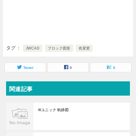
タグ
JWCAD
ブロック図形
色変更
Tweet
0
0
関連記事
4tユニック 軌跡図