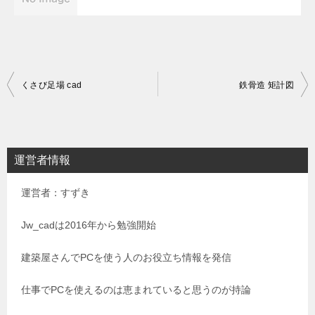
投
くさび足場 cad
鉄骨造 矩計図
稿
ナ
ビ
運営者情報
ゲ
運営者：すずき
ー
シ
Jw_cadは2016年から勉強開始
ョ
建築屋さんでPCを使う人のお役立ち情報を発信
ン
仕事でPCを使えるのは恵まれていると思うのが持論