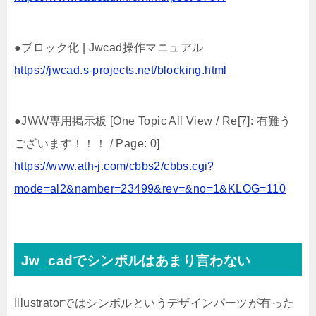
●ブロック化 | Jwcad操作マニュアル
https://jwcad.s-projects.net/blocking.html
●JWW専用掲示板 [One Topic All View / Re[7]: 有難う
ございます！！！ / Page: 0]
https://www.ath-j.com/cbbs2/cbbs.cgi?
mode=al2&namber=23499&rev=&no=1&KLOG=110
Jw_cadでシンボルはあまり言わない
Illustratorではシンボルというデザインパーツが有った