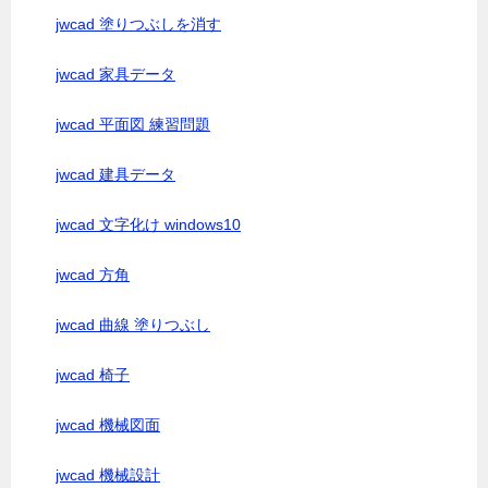
jwcad 塗りつぶしを消す
jwcad 家具データ
jwcad 平面図 練習問題
jwcad 建具データ
jwcad 文字化け windows10
jwcad 方角
jwcad 曲線 塗りつぶし
jwcad 椅子
jwcad 機械図面
jwcad 機械設計