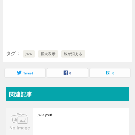
タグ
jww
拡大表示
線が消える
Tweet
0
0
関連記事
jwlayout