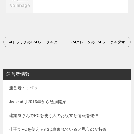
投
4tトラックのCADデータをダウンロードする方法
25tクレーンのCADデータを探す
稿
ナ
ビ
運営者情報
ゲ
運営者：すずき
ー
シ
Jw_cadは2016年から勉強開始
ョ
建築屋さんでPCを使う人のお役立ち情報を発信
ン
仕事でPCを使えるのは恵まれていると思うのが持論